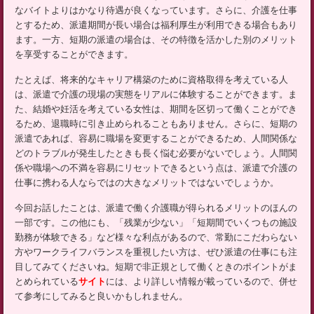
ッ
なバイトよりはかなり待遇が良くなっています。さらに、介護を仕事
プ
とするため、派遣期間が長い場合は福利厚生が利用できる場合もあり
ます。一方、短期の派遣の場合は、その特徴を活かした別のメリット
を享受することができます。
たとえば、将来的なキャリア構築のために資格取得を考えている人
は、派遣で介護の現場の実態をリアルに体験することができます。ま
た、結婚や妊活を考えている女性は、期間を区切って働くことができ
るため、退職時に引き止められることもありません。さらに、短期の
派遣であれば、容易に職場を変更することができるため、人間関係な
どのトラブルが発生したときも長く悩む必要がないでしょう。人間関
係や職場への不満を容易にリセットできるという点は、派遣で介護の
仕事に携わる人ならではの大きなメリットではないでしょうか。
今回お話したことは、派遣で働く介護職が得られるメリットのほんの
一部です。この他にも、「残業が少ない」「短期間でいくつもの施設
勤務が体験できる」など様々な利点があるので、常勤にこだわらない
方やワークライフバランスを重視したい方は、ぜひ派遣の仕事にも注
目してみてくださいね。短期で非正規として働くときのポイントがま
とめられている
サイト
には、より詳しい情報が載っているので、併せ
て参考にしてみると良いかもしれません。