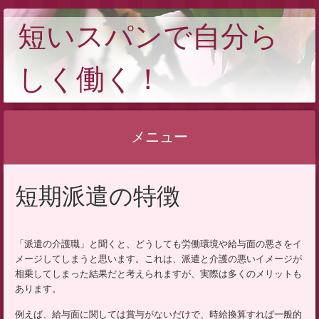
短いスパンで自分ら
しく働く！
メニュー
コ
短期派遣の特徴
ン
テ
ン
「派遣の介護職」と聞くと、どうしても労働環境や給与面の悪さをイ
ツ
メージしてしまうと思います。これは、派遣と介護の悪いイメージが
へ
相乗してしまった結果だと考えられますが、実際は多くのメリットも
ス
あります。
キ
例えば、給与面に関しては賞与がないだけで、時給換算すれば一般的