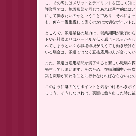
プ
し、その際にはメリットとデメリットを正しく知っ
護業界では、施設形態が同じであれば基本的にはど
にして働きたいのかということであり、それによっ
も、何を一番重視して働くのかは大切なポイントに
ところで、派遣業務の魅力は、就業期間が最初から
トや正社員よりはハードルが低く感じられるかもし
れてしまうといくら職場環境が良くても働き続けら
いる場合は、派遣ではなく直接雇用の方が合ってい
また、派遣は雇用期間が満了すると新しい職場を探
発生してしまいます。そのため、在職期間中から次
築も職場が変わるごとに行わなければならないため
このように魅力的なポイントと気をつけるべきポイ
しょう。そうしなければ、実際に働き出した時に後