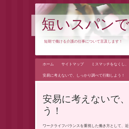
短いスパンで
短期で働ける介護の仕事について言及します！
コ
ホーム
サイトマップ
ミスマッチをなくし、
ン
安易に考えないで、しっかり調べて行動しよう！
テ
ン
ツ
安易に考えないで
へ
う！
ス
キ
ッ
ワークライフバランスを重視した働き方として、近